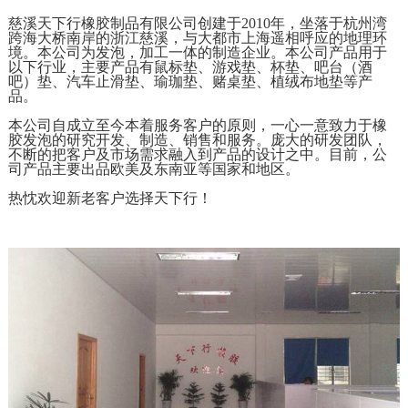
慈溪天下行橡胶制品有限公司创建于2010年，坐落于杭州湾
跨海大桥南岸的浙江慈溪，与大都市上海遥相呼应的地理环
境。本公司为发泡，加工一体的制造企业。本公司产品用于
以下行业，主要产品有鼠标垫、游戏垫、杯垫、吧台（酒
吧）垫、汽车止滑垫、瑜珈垫、赌桌垫、植绒布地垫等产
品。
本公司自成立至今本着服务客户的原则，一心一意致力于橡
胶发泡的研究开发、制造、销售和服务。庞大的研发团队，
不断的把客户及市场需求融入到产品的设计之中。目前，公
司产品主要出品欧美及东南亚等国家和地区。
热忱欢迎新老客户选择天下行！